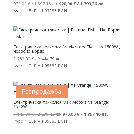
Original
Текущата
970,00
€
/ 1 897,16 лв.
920,00
€
/ 1 799,36 лв.
price
цена
Курс: 1 EUR = 1.95583 BGN
was:
е:
970,00 €
920,00 €
/
/
1
1
897,16 лв..
799,36 лв..
Електрическа триколка MaxMotors FM1 Lux 1500W ,
червено Бордо
1 250,00
€
/ 2 444,79 лв.
Курс: 1 EUR = 1.95583 BGN
Разпродажба!
Електрическа триколка Max Motors X1 Orange
1500W
Original
Текущата
1 145,00
€
/ 2 239,43 лв.
970,00
€
/ 1 897,16 лв.
price
цена
Курс: 1 EUR = 1.95583 BGN
was:
е: