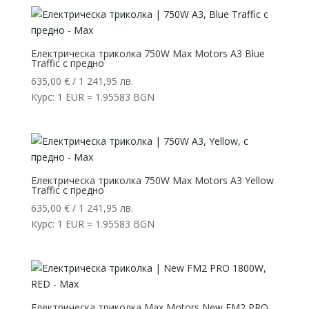
1
970,00 €
145,00 €
/
/
1
2
897,16 лв..
Електрическа триколка 750W Max Motors А3 Blue
Traffic с предно
239,43 лв..
635,00
€
/ 1 241,95 лв.
Курс: 1 EUR = 1.95583 BGN
Електрическа триколка 750W Max Motors А3 Yellow
Traffic с предно
635,00
€
/ 1 241,95 лв.
Курс: 1 EUR = 1.95583 BGN
Електрическа триколка Max Motors New FM2 PRO