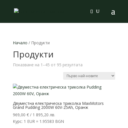
Products
search
Начало
/ Продукти
Продукти
Sorted
Показване на 1–45 от 95 резултата
by
latest
Двуместна електрическа триколка MaxMotors
Grand Pudding 2000W 60V-25Ah, Оранж
969,00
€
/ 1 895,20 лв.
Курс: 1 EUR = 1.95583 BGN