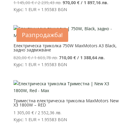
Original
Текущата
1 145,00
€
/ 2 239,43 лв.
970,00
€
/ 1 897,16 лв.
price
цена
Курс: 1 EUR = 1.95583 BGN
was:
е:
1
970,00 €
145,00 €
/
Разпродажба!
/
1
2
897,16 лв..
Електрическа триколка 750W MaxMotors А3 Black,
задно задвижване
239,43 лв..
Original
Текущата
820,00
€
/ 1 603,78 лв.
710,00
€
/ 1 388,64 лв.
price
цена
Курс: 1 EUR = 1.95583 BGN
was:
е:
820,00 €
710,00 €
/
/
1
1
603,78 лв..
388,64 лв..
Триместна електрическа триколка MaxMotors New
X3 1800W – RED
1 305,00
€
/ 2 552,36 лв.
Курс: 1 EUR = 1.95583 BGN