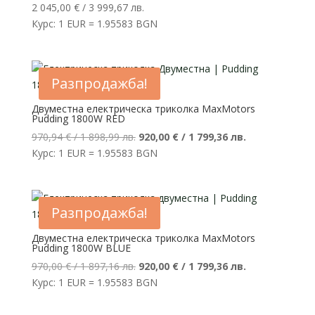
2 045,00
€
/ 3 999,67 лв.
Курс: 1 EUR = 1.95583 BGN
Разпродажба!
Двуместна електрическа триколка MaxMotors
Pudding 1800W RED
Original
Текущата
970,94
€
/ 1 898,99 лв.
920,00
€
/ 1 799,36 лв.
price
цена
Курс: 1 EUR = 1.95583 BGN
was:
е:
970,94 €
920,00 €
/
/
Разпродажба!
1
1
898,99 лв..
799,36 лв..
Двуместна електрическа триколка MaxMotors
Pudding 1800W BLUE
Original
Текущата
970,00
€
/ 1 897,16 лв.
920,00
€
/ 1 799,36 лв.
price
цена
Курс: 1 EUR = 1.95583 BGN
was:
е:
970,00 €
920,00 €