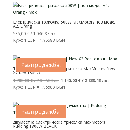
/
/
1
1
897,16 лв..
799,36 лв..
Електрическа триколка 500W MaxMotors нов модел
А2, Orang
535,00
€
/ 1 046,37 лв.
Курс: 1 EUR = 1.95583 BGN
Разпродажба!
Триместна електрическа триколка MaxMotors New
X2 Red 1500W
Original
Текущата
1 200,00
€
/ 2 347,00 лв.
1 145,00
€
/ 2 239,43 лв.
price
цена
Курс: 1 EUR = 1.95583 BGN
was:
е:
1
1
200,00 €
145,00 €
Разпродажба!
/
/
2
2
Двуместна електрическа триколка MaxMotors
Pudding 1800W BLACK
347,00 лв..
239,43 лв..