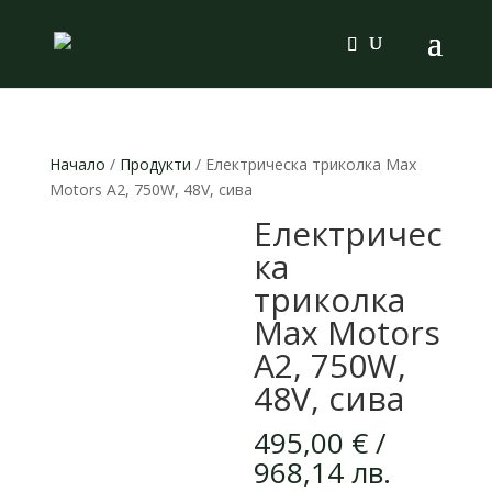
Products
search
Начало
/
Продукти
/ Електрическа триколка Max
Motors A2, 750W, 48V, сива
Електричес
ка
триколка
Max Motors
A2, 750W,
48V, сива
495,00
€
/
968,14 лв.