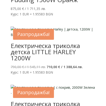
875,00
€
/ 1 711,35 лв.
Курс: 1 EUR = 1.95583 BGN
Разпродажба!
Електрическа триколка
детска LITTLE HARLEY
1200W
Original
Текущата
790,00
€
/ 1 545,11 лв.
710,00
€
/ 1 388,64 лв.
price
цена
Курс: 1 EUR = 1.95583 BGN
was:
е:
790,00 €
710,00 €
/
/
Разпродажба!
1
1
545,11 лв..
388,64 лв..
Електрическа триколка