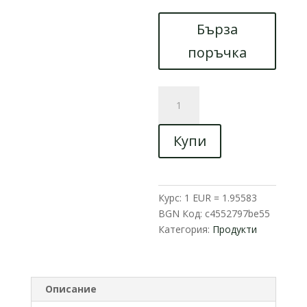
Бърза
поръчка
количество
за
Електрическа
Купи
триколка
Max
Motors
A2,
Курс: 1 EUR = 1.95583
750W,
BGN
Код:
c4552797be55
48V,
Категория:
Продукти
сива
Описание