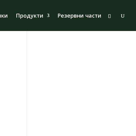
Products
search
лки
Продукти
Резервни части
а