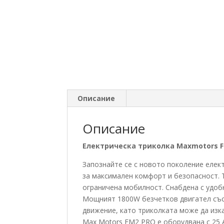
Описание
Описание
Електрическа триколка Maxmotors F
Запознайте се с новото поколение еле
за максимален комфорт и безопасност. Т
ограничена мобилност. Снабдена с удобн
Мощният 1800W безчетков двигател със
движение, като триколката може да изка
Max Motors FM2 PRO е оборудвана с 25 A