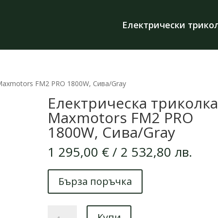
Електрически трико
Maxmotors FM2 PRO 1800W, Сива/Gray
Електрическа триколк
Maxmotors FM2 PRO
1800W, Сива/Gray
1 295,00
€
/ 2 532,80 лв.
Бърза поръчка
количество
Купи