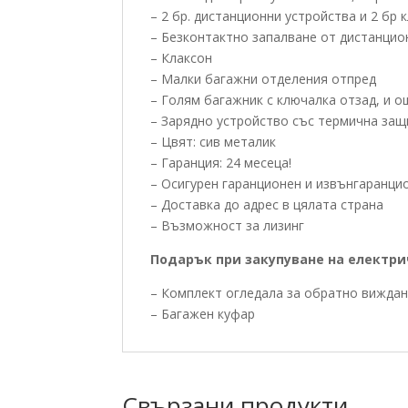
– 2 бр. дистанционни устройства и 2 бр
– Безконтактно запалване от дистанци
– Клаксон
– Малки багажни отделения отпред
– Голям багажник с ключалка отзад, и о
– Зарядно устройство със термична защ
– Цвят: сив металик
– Гаранция: 24 месеца!
– Осигурен гаранционен и извънгаранцио
– Доставка до адрес в цялата страна
– Възможност за лизинг
Подарък при закупуване на електри
– Комплект огледала за обратно вижда
– Багажен куфар
Свързани продукти