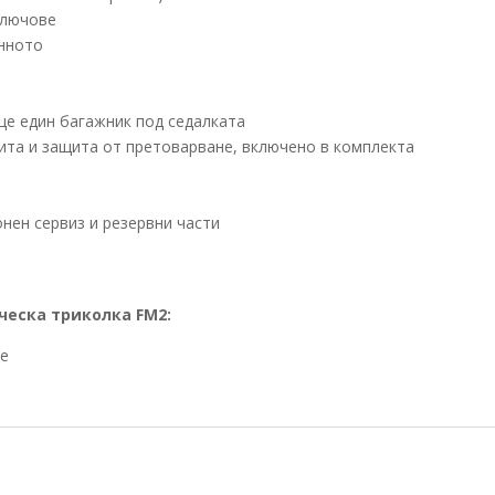
 ключове
онното
ще един багажник под седалката
ита и защита от претоварване, включено в комплекта
нен сервиз и резервни части
ческа триколка FM2:
не