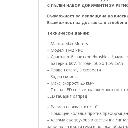
С ПЪЛЕН НАБОР ДОКУМЕНТИ ЗА РЕГИС
Възможност за изплащане на вноск
Възможност за доставка в сглобено
Технически данни:
– Марка: Max Motors
– Модел: FM2 PRO
– Двигател: безчетков /brushless/, макс
– Батерии: 60V, тягови, 5бр x 12V/25Ah
– Плавен старт, 3 скорости
– Задна скорост
– Макс. скорост: 25 км/ч
– Пълна LED светлинна окомплектовка: ф
LED габарит отпред
– Размер на джантите: 10″
– Помощни колелца против преобръщане
– Аларма със звукова и светлинна сигна
започва да върти гуми в посока, обратн