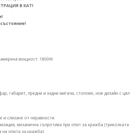
ТРАЦИЯ В КАТ!
и!
 състояние!
. замерена мощност: 1800W
ар, габарит, предни и задни мигачи, стопове, нов дизайн с цял
 и слизане от неравности
лизация, механична съпротива при опит за кражба (триколката
а на опита за кражба)