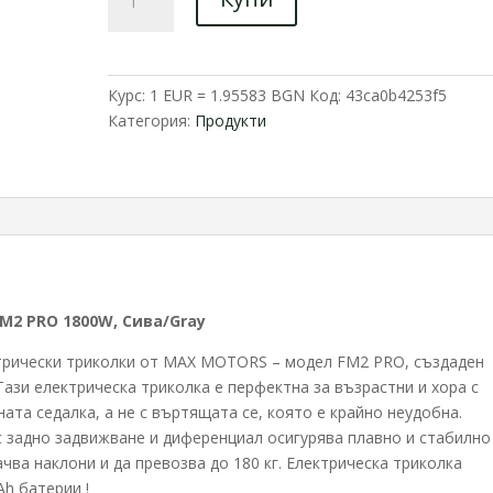
за
Електрическа
триколка
Maxmotors
Курс: 1 EUR = 1.95583 BGN
Код:
43ca0b4253f5
FM2
Категория:
Продукти
PRO
1800W,
Сива/Gray
M2 PRO 1800W, Сива/Gray
ктрически триколки от MAX MOTORS – модел FM2 PRO, създаден
ази електрическа триколка е перфектна за възрастни и хора с
ата седалка, а не с въртящата се, която е крайно неудобна.
 задно задвижване и диференциал осигурява плавно и стабилно
чва наклони и да превозва до 180 кг. Електрическа триколка
h батерии !