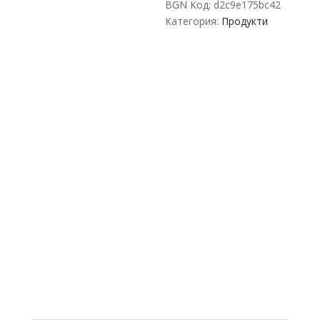
BGN
Код:
d2c9e175bc42
Lux
Категория:
Продукти
-
предно
предаване,
крачна
спирачка