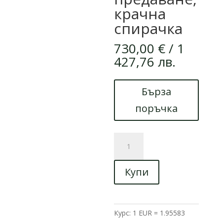
крачна
спирачка
730,00
€
/ 1
427,76 лв.
Бърза
поръчка
количество
за
Електрическа
Купи
триколка
Max
Motors
A3
Курс: 1 EUR = 1.95583
750W