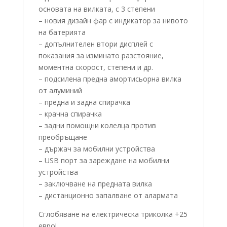
основата на вилката, с 3 степени
– новия дизайн фар с индикатор за нивото
на батерията
– допълнителен втори дисплей с
показания за изминато разстояние,
моментна скорост, степени и др.
– подсилена предна амортисьорна вилка
от алуминий
– предна и задна спирачка
– крачна спирачка
– задни помощни колелца против
преобръщане
– държач за мобилни устройства
– USB порт за зареждане на мобилни
устройства
– заключване на предната вилка
– дистанционно запалване от алармата
Сглобяване на електрическа триколка +25
евро!