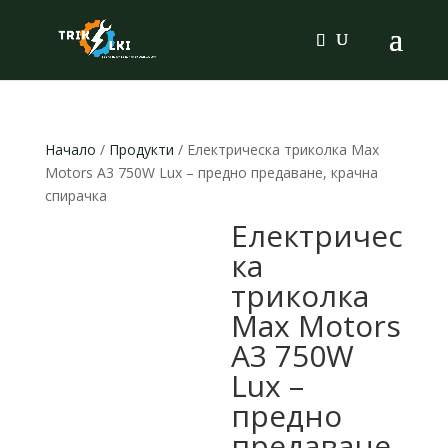
Products
search
Начало
/
Продукти
/ Електрическа триколка Max
Motors A3 750W Lux – предно предаване, крачна
спирачка
Електричес
ка
триколка
Max Motors
A3 750W
Lux –
предно
предаване,