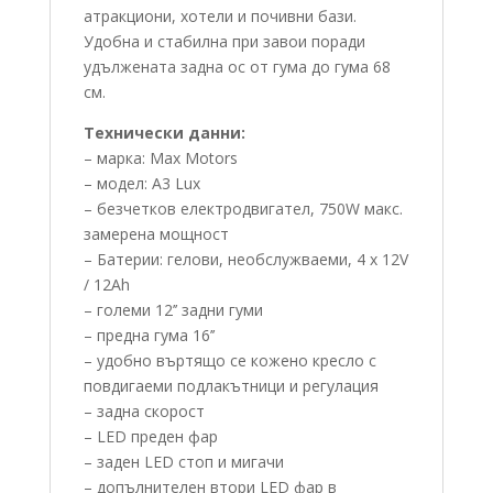
атракциони, хотели и почивни бази.
Удобна и стабилна при завои поради
удължената задна ос от гума до гума 68
см.
Технически данни:
– марка: Max Motors
– модел: A3 Lux
– безчетков електродвигател, 750W макс.
замерена мощност
– Батерии: гелови, необслужваеми, 4 x 12V
/ 12Ah
– големи 12’’ задни гуми
– предна гума 16’’
– удобно въртящо се кожено кресло с
повдигаеми подлакътници и регулация
– задна скорост
– LED преден фар
– заден LED стоп и мигачи
– допълнителен втори LED фар в