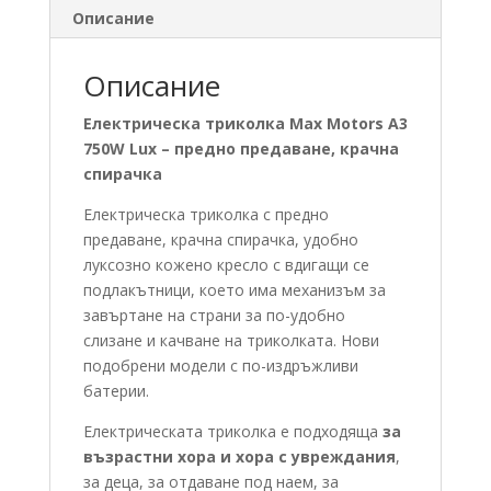
Описание
Описание
Електрическа триколка Max Motors A3
750W Lux – предно предаване, крачна
спирачка
Електрическа триколка с предно
предаване, крачна спирачка, удобно
луксозно кожено кресло с вдигащи се
подлакътници, което има механизъм за
завъртане на страни за по-удобно
слизане и качване на триколката. Нови
подобрени модели с по-издръжливи
батерии.
Електрическата триколка е подходяща
за
възрастни хора и хора с увреждания
,
за деца, за отдаване под наем, за