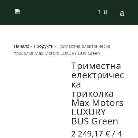
Products
search
Начало
/
Продукти
/ Триместна електрическа
триколка Max Motors LUXURY BUS Green
Триместна
електричес
ка
триколка
Max Motors
LUXURY
BUS Green
2 249,17
€
/ 4