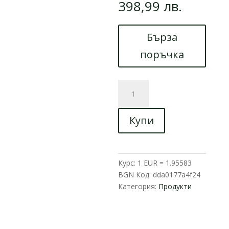
398,99 лв.
Бърза
поръчка
количество
за
Триместна
Купи
електрическа
триколка
Max
Motors
Курс: 1 EUR = 1.95583
LUXURY
BGN
Код:
dda0177a4f24
BUS
Категория:
Продукти
Green