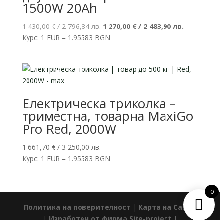
1500W 20Ah
Original
Текущата
1 430,00
€
/ 2 796,84 лв.
1 270,00
€
/ 2 483,90 лв.
price
цена
Курс: 1 EUR = 1.95583 BGN
was:
е:
1
1
430,00 €
270,00 €
/
/
2
2
Електрическа триколка –
796,84 лв..
483,90 лв..
триместна, товарна MaxiGo
Pro Red, 2000W
1 661,70
€
/ 3 250,00 лв.
Курс: 1 EUR = 1.95583 BGN
0
Политика на поверителност
|
Карта на Сайта
|
Изработен от фирма Site-project
|