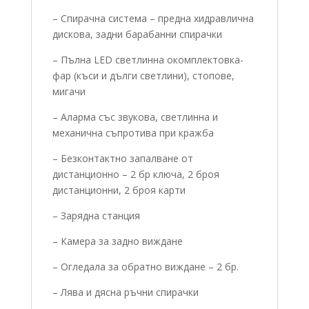
– Спирачна система – предна хидравлична
дискова, задни барабанни спирачки
– Пълна LED светлинна окомплектовка-
фар (къси и дълги светлини), стопове,
мигачи
– Аларма със звукова, светлинна и
механична съпротива при кражба
– Безконтактно запалване от
дистанционно – 2 бр ключа, 2 броя
дистанционни, 2 броя карти
– Зарядна станция
– Камера за задно виждане
– Огледала за обратно виждане – 2 бр.
– Лява и дясна ръчни спирачки