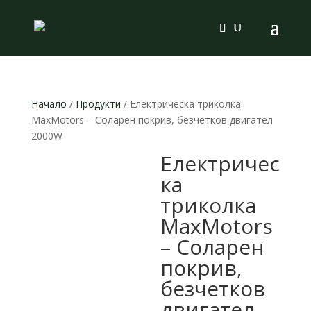
Products
search
Начало
/
Продукти
/ Електрическа триколка
MaxMotors – Соларен покрив, безчетков двигател
2000W
Електричес
ка
триколка
MaxMotors
– Соларен
покрив,
безчетков
двигател