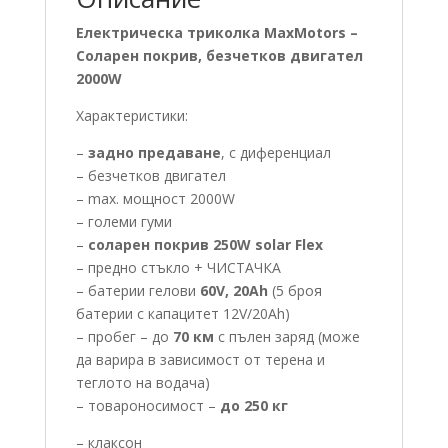
Електрическа триколка MaxMotors –
Соларен покрив, безчетков двигател
2000W
Характеристики:
–
задно предаване
, с диференциал
– безчетков двигател
– max. мощност 2000W
– големи гуми
–
соларен покрив 250W solar Flex
– предно стъкло + ЧИСТАЧКА
– батерии гелови
60V, 20Ah
(5 броя
батерии с капацитет 12V/20Ah)
– пробег – до
70 км
с пълен заряд (може
да варира в зависимост от терена и
теглото на водача)
– товароносимост –
до 250 кг
– клаксон