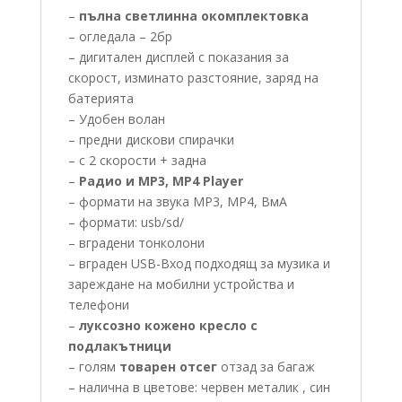
–
пълна светлинна окомплектовка
– огледала – 2бр
– дигитален дисплей с показания за
скорост, изминато разстояние, заряд на
батерията
– Удобен волан
– предни дискови спирачки
– с 2 скорости + задна
–
Радио и MP3, MP4 Player
– формати на звука MP3, MP4, ВмА
– формати: usb/sd/
– вградени тонколони
– вграден USB-Вход подходящ за музика и
зареждане на мобилни устройства и
телефони
–
луксозно кожено кресло с
подлакътници
– голям
товарен отсег
отзад за багаж
– налична в цветове: червен металик , син