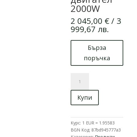
2000W
2 045,00
€
/ 3
999,67 лв.
Бърза
поръчка
количество
за
Електрическа
Купи
триколка
MaxMotors
-
Соларен
Курс: 1 EUR = 1.95583
покрив,
BGN
Код:
87bd945777a3
безчетков
Категория:
Продукти