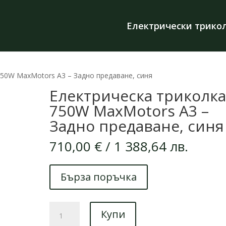
Електрически трико
750W MaxMotors А3 – Задно предаване, синя
Електрическа триколк
750W MaxMotors А3 –
Задно предаване, синя
710,00
€
/ 1 388,64 лв.
Бърза поръчка
количество
Купи
за