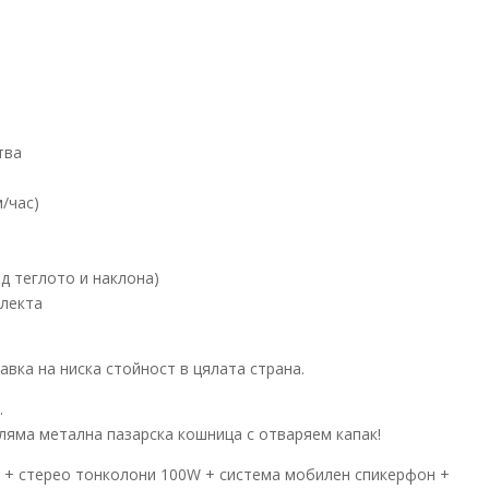
тва
м/час)
ед теглото и наклона)
плекта
тавка на ниска стойност в цялата страна.
.
оляма метална пазарска кошница с отваряем капак!
 + стерео тонколони 100W + система мобилен спикерфон +