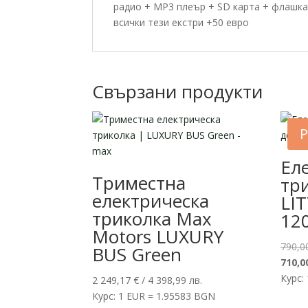
радио + MP3 плеър + SD карта + флашка
всички тези екстри +50 евро
Свързани продукти
Р
Ел
Триместна
тр
електрическа
LI
триколка Max
12
Motors LUXURY
790,0
BUS Green
710,0
Курс:
2 249,17
€
/ 4 398,99 лв.
Курс: 1 EUR = 1.95583 BGN