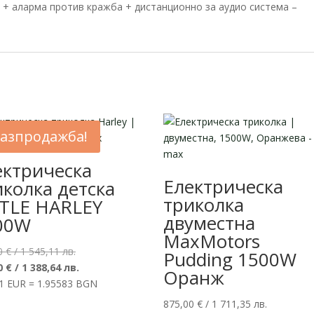
 + аларма против кражба + дистанционно за аудио система –
азпродажба!
ектрическа
Електрическа
иколка детска
триколка
TTLE HARLEY
двуместна
00W
MaxMotors
Original
0
€
/ 1 545,11 лв.
Pudding 1500W
price
Текущата
0
€
/ 1 388,64 лв.
Оранж
was:
цена
 1 EUR = 1.95583 BGN
790,00 €
е:
875,00
€
/ 1 711,35 лв.