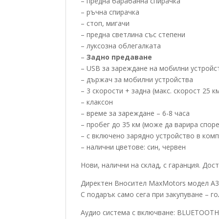
– предна барабанна спирачка
– ръчна спирачка
– стоп, мигачи
– предна светлина със степени
– луксозна облегалката
–
Задно предаване
– USB за зареждане на мобилни устройс
– държач за мобилни устройства
– 3 скорости + задна (макс. скорост 25 к
– клаксон
– време за зареждане – 6-8 часа
– пробег до 35 км (може да варира спор
– с включено зарядно устройство в ком
– налични цветове: син, червен
Нови, налични на склад, с гаранция. Дос
Директен Вносител MaxMotors модел A3
С подарък само сега при закупуване – г
Аудио система с включване: BLUETOOTH