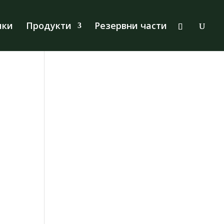
Products
search
лки
Продукти
Резервни части
а