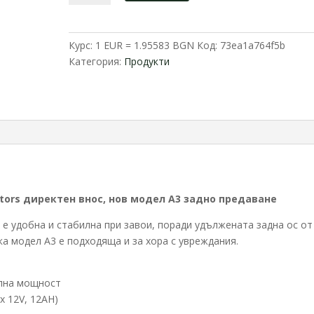
Електрическа
триколка
750W
Курс: 1 EUR = 1.95583 BGN
Код:
73ea1a764f5b
MaxMotors
Категория:
Продукти
А3
-
Задно
предаване,
синя
ors директен внос, нов модел А3 задно предаване
 е удобна и стабилна при завои, поради удължената задна ос от
ка модел А3 е подходяща и за хора с увреждания.
ална мощност
x 12V, 12AH)