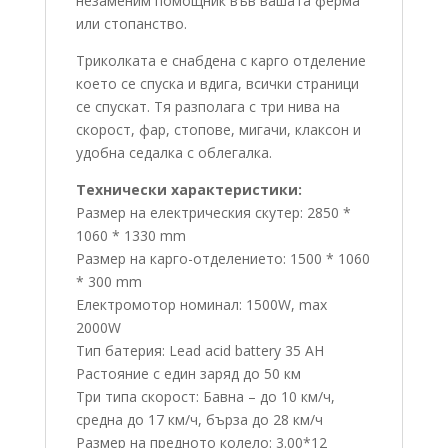
незаменим помощник във вашата ферма
или стопанство.
Триколката е снабдена с карго отделение
което се спуска и вдига, всички страници
се спускат. Тя разполага с три нива на
скорост, фар, стопове, мигачи, клаксон и
удобна седалка с облегалка.
Технически характеристики:
Размер на електрическия скутер: 2850 *
1060 * 1330 mm
Размер на карго-отделението: 1500 * 1060
* 300 mm
Електромотор номинал: 1500W, max
2000W
Тип батерия: Lead acid battery 35 AH
Растояние с един заряд до 50 км
Три типа скорост: Бавна – до 10 км/ч,
средна до 17 км/ч, бърза до 28 км/ч
Размер на предното колело: 3.00*12