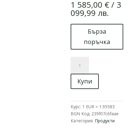
1 585,00
€
/ 3
099,99 лв.
Бърза
поръчка
количество
за
Електрическа
Купи
триколка
товарна
MaxMotors
HEAVY
Курс: 1 EUR = 1.95583
CARGO
BGN
Код:
239f07c6faae
2000W
Категория:
Продукти