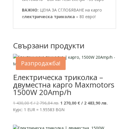
ВАЖНО:
ЦЕНА ЗА СГЛОБЯВАНЕ на карго
е
лектрическа триколка –
80 евро!
Свързани продукти
Разпродажба!
Електрическа триколка –
двуместна карго Maxmotors
1500W 20Amp/h
Original
Текущата
1 430,00
€
/ 2 796,84 лв.
1 270,00
€
/ 2 483,90 лв.
price
цена
Курс: 1 EUR = 1.95583 BGN
was:
е:
1
1