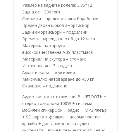
Размер на задните колела: 3.75*12
Задна ос: 1300 mm
Спирачки – предни и задни барабанни
Преден двоен шоков амортисьор
Задни амортисьори – подсилени
Време за зареждане от 8 да 12 часа
Материал на корпуса –
висококачественна ABS пластмаса
Материал на скутера – стомана
Изкачване до 15 градуса
Амортисьори – подсилени
Максимално натоварване до 450 кг
Окачване – подсилено
Аудио система с включени: BLUETOOTH +
стерео тонколoни 100W + система
мобилен спикерфон + радио + MP3 плеър
+ SD карта + флашка + аларма против
кражба + дистанционно за аудио
системата – всички тези екстри +55 евро