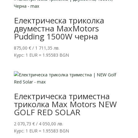
430,00 €
270,00 €
/
/
2
2
Електрическа триколка
796,84 лв..
483,90 лв..
двуместна MaxMotors
Pudding 1500W черна
875,00
€
/ 1 711,35 лв.
Курс: 1 EUR = 1.95583 BGN
Електрическа триместна
триколка Max Motors NEW
GOLF RED SOLAR
2 070,73
€
/ 4 050,00 лв.
Курс: 1 EUR = 1.95583 BGN